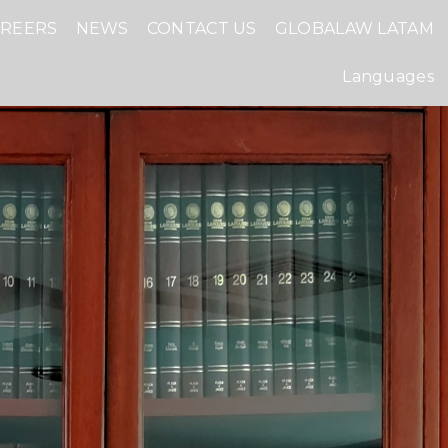
AREERS
NEWS
CONTACT US
GLOBALAW LATAM
Languages