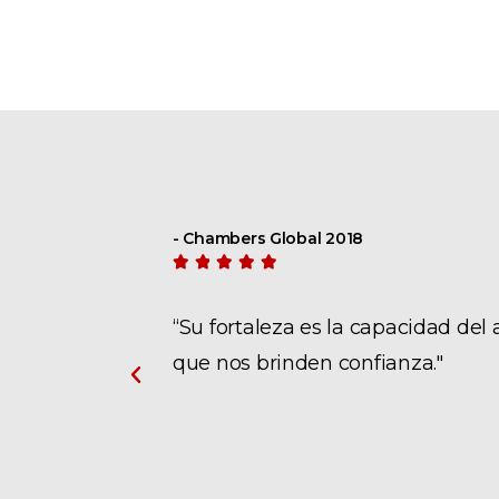
- Chambers Global 2019





 soluciones
"Los clientes aprecian mucho el 
entienden nuestro negocio, sus r
un servicio muy personalizado. N
tomar decisiones para nuestra e