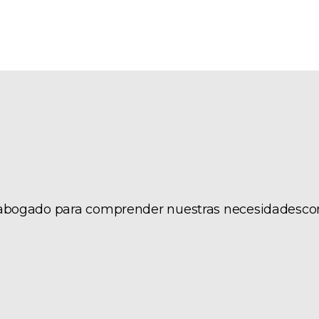
trabajo del equipo y se entusiasman: “Son excelen
espuestas son rápidas, prestan atención a los deta
os dan una visión global de la situación y eso es d
mpresa."