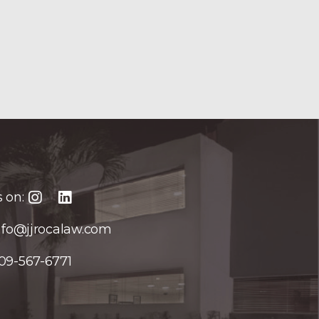
 on:
nfo@jjrocalaw.com
09-567-6771